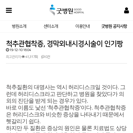
병원소개
센터소개
이용안내
굿병원 공지사항
척추관협착증, 경막외내시경시술이 인기짱
19-12-10 16:04
최고관리자
41,317회
0건
척추질환의 대명사는 역시 허리디스크일 것이다. 그
런데 허리디스크라고 판단하고 병원을 찾았다가 의
외의 진단을 받게 되는 경우가 있다.
바로 이름도 낯선 ‘척추관협착증’이다. 척추관협착증
은 허리디스크와 비슷한 증상을 나타내기 때문에서
헷갈리기 쉽다.
하지만 두 질환은 증상의 원인은 물론 치료법도 상당