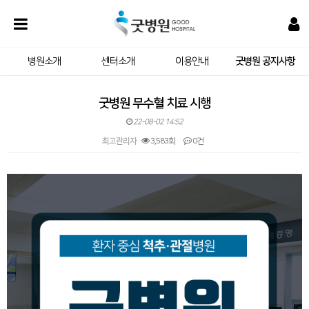
병원소개
센터소개
이용안내
굿병원 공지사항
굿병원 무수혈 치료 시행
22-08-02 14:52
최고관리자
3,583회
0건
본문