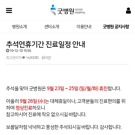
병원소개
센터소개
이용안내
굿병원 공지사항
추석연휴기간 진료일정 안내
19-12-10 15:55
최고관리자
14,800회
0건
추석을 맞아 굿병원은
9월 23일 ~ 25일 (일/월/화) 휴진
합니다.
아울러
9월 26일 (수)
는 대체휴일이나, 고객분들의 진료편의를 위
하여
정상진료
하오니
참고하시어 진료에 착오 없으시길 바랍니다.
보름달처럼 넉넉하고 풍성한 추석되시길 바랍니다. 감사합니다.