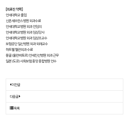
[의료진 약력]
연세대학교 졸업
신촌세브란스병원 외과수료
연세대학교병원 외과 전임의
연세대학교병원 외과 임상강사
연세대학교병원 외과 임상조교수
보험공단 일산병원 외과 외래교수
하트웰 혈관외과 수료
몽골 (울란바토르) 연세친선병원 외과 근무
일본 (도쿄) 사회보험 중앙 종합병원 연수
이전글
다음글
목록