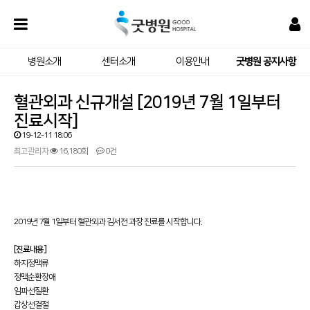
병원소개
센터소개
이용안내
굿병원 공지사항
혈관외과 신규개설 [2019년 7월 1일부터
진료시작]
19-12-11 18:06
최고관리자
16,180회
0건
2019년 7월 1일부터 혈관외과 김서전 과장 진료를 시작합니다.
[진료내용]
하지정맥류
정맥순환장애
임파선질환
갑상선결절