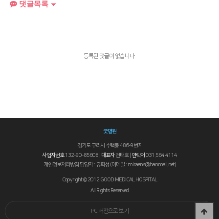
댓글목록
등록된 댓글이 없습니다.
굿병원
경기도 구리시 수택동 486-9번지
사업자번호
132-90-85608 |
대표자
전태호 |
연락처
031.564.4114
개인정보처리방침 담당자 : 유희성 (이메일 : miraens@hanmail.net)
Copyright © 2012 GOOD MEDICAL HOSPITAL
All Rights Reserved
PC 버전으로 보기