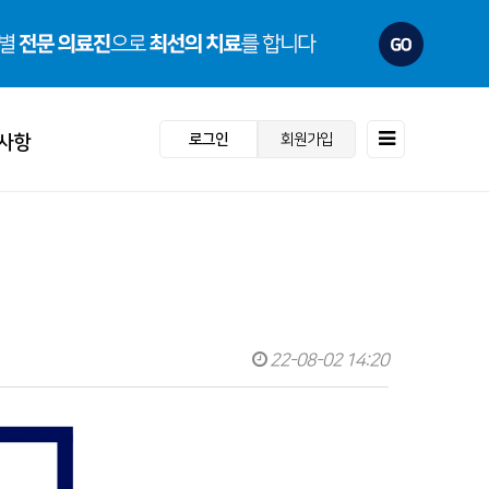
로그인
회원가입
사항
항
도
22-08-02 14:20
· 스포츠재활센터
· 건강검진센터
동
내
- 수술 회복프로그램
- 검진센터소개