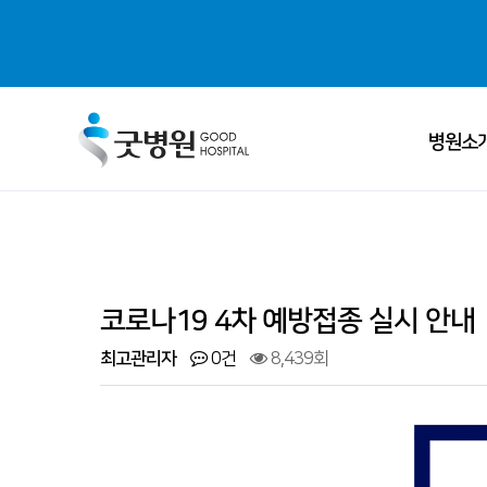
병원소
ALL MENU
굿병원 
의료진 
코로나19 4차 예방접종 실시 안내
병원소개
· 굿병원 비전
진료과목 
최고관리자
0건
8,439회
센터소개
· 척추센터
병원 둘러
- 척추질환