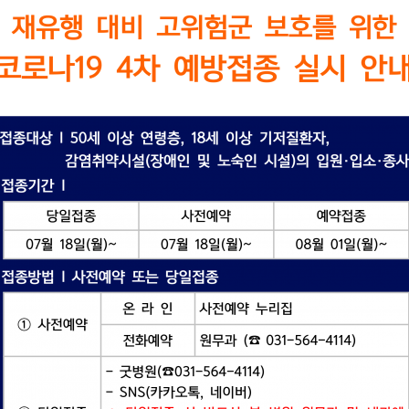
건강검진센터
무릎관절, 고관절
- 갑상선질환
- 호흡기질환
어깨관절
- 내분비질환
족부관절, 손목관절
- 관절치료
진료시간
· 서류발급 안내
· 자주하는 질문
소식
· 언론보도
· 해외활동
· 채용안내