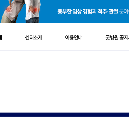
개
센터소개
이용안내
굿병원 공지
비전
척추센터
오시는 길
공지사
소개
관절센터
진료시간
굿소식
· 의료진 소개
· 진료과목 소개
· 병원 둘러보기
소개
혈관외과센터
서류발급 안내
언론보
· 관절센터
· 혈관외과센터
· 내과센터
보기
내과센터
자주하는 질문
해외활
스포츠재활센터
채용안
- 관절질환
- 정맥질환
- 소화기질환