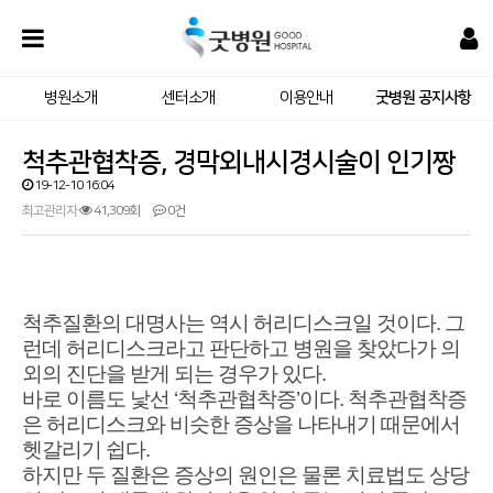
병원소개
센터소개
이용안내
굿병원 공지사항
척추관협착증, 경막외내시경시술이 인기짱
19-12-10 16:04
최고관리자
41,309회
0건
척추질환의 대명사는 역시 허리디스크일 것이다. 그
런데 허리디스크라고 판단하고 병원을 찾았다가 의
외의 진단을 받게 되는 경우가 있다.
바로 이름도 낯선 ‘척추관협착증’이다. 척추관협착증
은 허리디스크와 비슷한 증상을 나타내기 때문에서
헷갈리기 쉽다.
하지만 두 질환은 증상의 원인은 물론 치료법도 상당