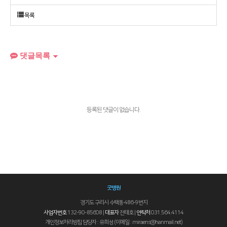
목록
댓글목록
등록된 댓글이 없습니다.
굿병원
경기도 구리시 수택동 486-9번지
사업자번호
132-90-85608 |
대표자
전태호 |
연락처
031.564.4114
개인정보처리방침 담당자 : 유희성 (이메일 : miraens@hanmail.net)