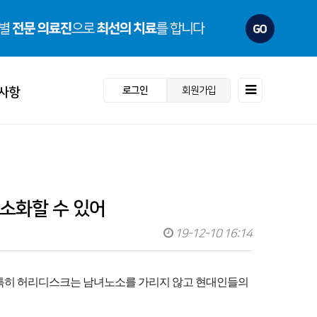
로그인
회원가입
사항
항
소화할 수 있어
도
19-12-10 16:14
· 스포츠재활센터
· 건강검진센터
동
. 특히 허리디스크는 남녀노소를 가리지 않고 현대인들의
내
- 수술 회복프로그램
- 검진센터소개