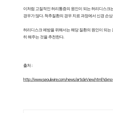
허리질환
이처럼 고질적인 허리통증의 원인이 되는 허리디스크는
목질환
경우가 많다. 척추질환의 경우 치료 과정에서 신경 손상
- 척추치료
허리디스크 예방을 위해서는 해당 질환의 원인이 되는 
히 해주는 것을 추천한다.
비수술적 치료
수술적 치료
이용안내
· 오시는 길
· 
출처 :
굿병원 공지사항
· 공지사항
· 굿
http://www.seoulwire.com/news/articleView.html?idx