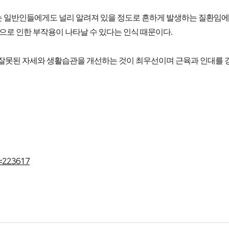
건강검진센터
무릎관절, 고관절
- 갑상선질환
- 호흡기질환
 일반인들에게도 널리 알려져 있을 정도로 흔하게 발생하는 질환임에
어깨관절
- 내분비질환
족부관절, 손목관절
으로 인한 부작용이 나타날 수 있다는 인식 때문이다.
- 관절치료
잘못된 자세와 생활습관을 개선하는 것이 최우선이며 근육과 인대를 강화
진료시간
· 서류발급 안내
· 자주하는 질문
소식
· 언론보도
· 해외활동
· 채용안내
no=223617