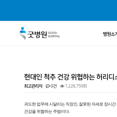
병원소
ALL MENU
굿병원 
의료진 
현대인 척추 건강 위협하는 허리디스
병원소개
· 굿병원 비전
진료과목 
최고관리자
0건
1,228,759회
센터소개
· 척추센터
병원 둘러
과도한 업무에 시달리는 직장인, 잘못된 자세로 장시간
건강을 위협하는 주범이다.
- 척추질환