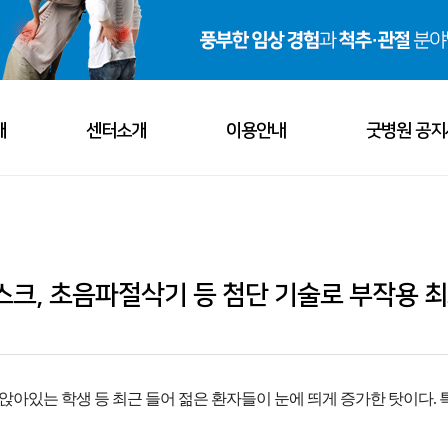
개
센터소개
이용안내
굿병원 공지
비전
척추센터
오시는 길
공지사
소개
관절센터
진료시간
굿소식
크, 초음파절삭기 등 첨단 기술로 부작용 최
· 의료진 소개
· 진료과목 소개
· 병원 둘러보기
소개
혈관외과센터
서류발급 안내
언론보
· 관절센터
· 혈관외과센터
· 내과센터
보기
내과센터
자주하는 질문
해외활
 앉아있는 학생 등 최근 들어 젊은 환자들이 눈에 띄게 증가한 탓이다
스포츠재활센터
채용안
- 관절질환
- 정맥질환
- 소화기질환